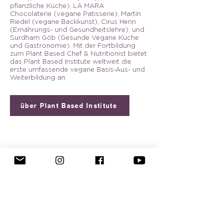
pflanzliche Küche), LA MARA
Chocolaterie (vegane Patisserie), Martin
Riedel (vegane Backkunst), Cirus Henn
(Ernährungs- und Gesundheitslehre), und
Surdham Göb (Gesunde Vegane Küche
und Gastronomie). Mit der Fortbildung
zum Plant Based Chef & Nutritionist bietet
das Plant Based Institute weltweit die
erste umfassende vegane Basis-Aus- und
Weiterbildung an.
über Plant Based Institute
Schreibe uns
eine E-Mail:
team@sebastian-copien.de
Die meisten schönen Fotos hier sind vom